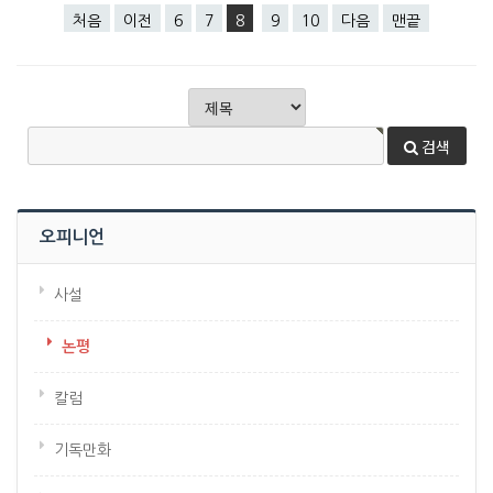
처음
이전
6
7
8
9
10
다음
맨끝
검색
오피니언
사설
논평
칼럼
기독만화