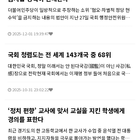
더불어민주당이 일방적으로 주장하는 소위 ‘혐오·차별적 정당 현
수막’을 금지하는 내용의 법안이 지난 27일 국회 행정안전위원회
에서 의결됐다.개정안은 정당 현수막을 옥외광고물법 적용 배제
대상에서 제외하는 내용을 담고 있다. 종교, 출신 국가, 지역 등을
2025-12-01 19:39:47
이유로 ...
국회 청렴도는 전 세계 143개국 중 68위
대한민국 국회, 정말 이래서는 안 된다국감(國監)이 아닌 사감(私
感)장으로 전락현재 국회에서는 이재명 정부 들어 처음으로 국정
감사가 진행되고 있다. 국정감사는 말 그대로 국가의 중요 기관들
에 대하여 그 실태를 파악하고, 그 잘?잘못을 찾아서, 국가 전체가
2025-10-31 23:02:22
바로 가도록 ...
‘정치 편향’ 교사에 맞서 교실을 지킨 학생에게
경의를 표한다
최근 경기도의 한 고등학교에서 한 교사가 수업 중 윤석열 전 대통
령을 비하하고, 지지자들을 극우로 몰아가는 발언을 했다는 학생