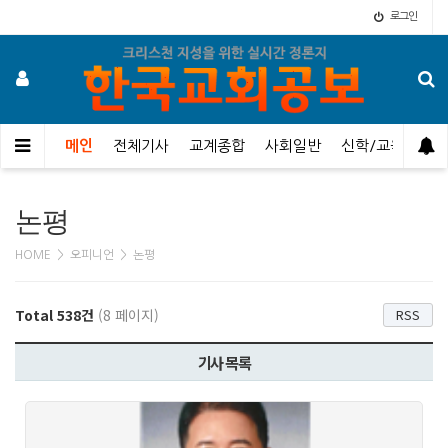
로그인
메인
전체기사
교계종합
사회일반
신학/교육
오
논평
HOME > 오피니언 > 논평
Total 538건
(8 페이지)
RSS
기사 목록