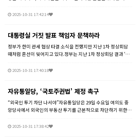
의 민원이 접수됐다. 교육청은 사실관계를 확인한 뒤 해당 교사에
게 구두 경고와 문제의 SNS 게시물 삭제 조치를 내렸다.그러자
2025-10-31 17:42:14
초록은...
대통령실 거짓 발표 책임자 문책하라
정부가 한미 관세 협상 타결 소식을 전했지만 지난 1차 정상회담
때처럼 혼선이 빚어지고 있다.정부는 지난 1차 정상회담 결과 ‘합
의문을 쓰지 않아도 될 정도’로 협상이 잘 됐다며 자화자찬을 늘어
놓았다. 하지만 현금 투자 지원 여부로 협상이 장기화에 빠져든 바
2025-10-31 17:40:18
있다.이번...
자유통일당, ‘국토주권법’ 제정 촉구
“외국인 투기 차단 나서야”자유통일당은 29일 수요일 여의도 중
앙당사에서 외국인의 부동산 투기를 근본적으로 차단하기 위한
「국토주권법」 제정 추진을 공식 발표했다.이날 이강산 자유통
일당 사무부총장은 “대한민국의 국토는 국민의 삶의 터전이자 주
2025-10-31 17:38:42
권의 상징”이라며 “외국 자...