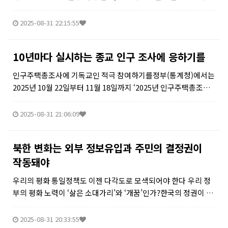
진보도 혹은 실용도 아닌 무도한 권력 집단에 불과하다.이재명 정
부는 2025년 광복절 특별 사면으로 조국 전 의원과 윤미향 전 의원
2025-08-31 22:15:55
(이후 조...
10년마다 실시하는 종교 인구 조사에 응하기를
인구주택총조사에 기독교인 적극 참여하기를정부(통계청)에서는
2025년 10월 22일부터 11월 18일까지 ‘2025년 인구주택총조
사’를 실시한다. 이 조사는 우리나라 국민들의 삶과 사회 구조를
정확하게 파악하기 위하여, 전국 가구 중 20%를 표본으로 선정하
2025-08-31 21:06:09
여 시행하는...
북한 변화는 외부 정보유입과 주민의 결정권이
작동돼야
우리의 평화 통일정책도 이젠 다각도로 모색되어야 한다 우리 정
부의 평화 노력이 ‘삶은 소대가리’와 ‘개꿈’인가?한국의 정권이 바
뀌었다. 그래서 남북 관계 개선의 여러 가지 변화가 생겼다. 지난 2
023년 헌법재판소에서 표현의 자유를 침해한다며 ‘위헌 판결’까
2025-08-31 20:33:55