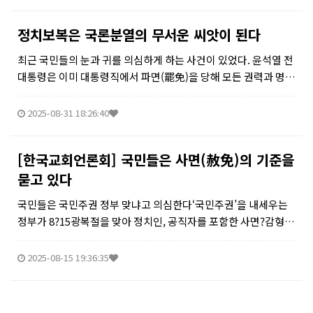
지...
정치보복은 국론분열의 무서운 씨앗이 된다
최근 국민들의 눈과 귀를 의심하게 하는 사건이 있었다. 윤석열 전
대통령은 이미 대통령직에서 파면(罷免)을 당해 모든 권력과 명예
를 잃었다. 그런데 거대 정당은 윤 전 대통령을 ‘내란죄’로 감옥에
가두었다. 그것도 모자라 자신들이 여당이 된 후에 특검을 만들어,
2025-08-31 18:26:40
윤 전...
[한국교회언론회] 국민들은 사면(赦免)의 기준을
묻고 있다
국민들은 국민주권 정부 맞냐고 의심한다‘국민주권’을 내세우는
정부가 8?15광복절을 맞아 정치인, 공직자를 포함한 사면?감형?
복권?특별감면을 단행한다고 하였다. 그중에서 ‘문제의 인물들’까
지 포함하고 있어, 여론은 싸늘하다. 해당 법무부는 ‘국민 화합기
2025-08-15 19:36:35
회를 마련하고 경...