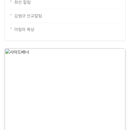
최선 칼럼
김범규 선교칼럼
아침의 묵상