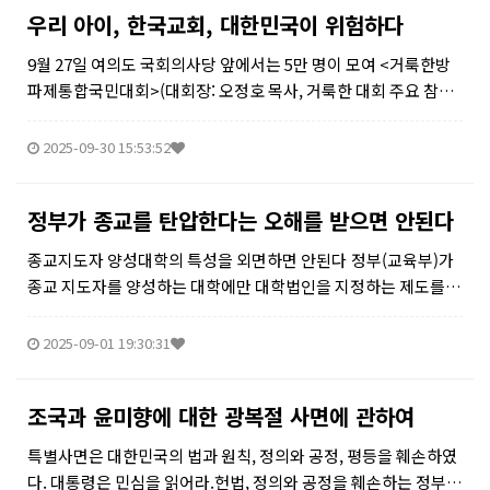
우리 아이, 한국교회, 대한민국이 위험하다
9월 27일 여의도 국회의사당 앞에서는 5만 명이 모여 <거룩한방
파제통합국민대회>(대회장: 오정호 목사, 거룩한 대회 주요 참석
자: 박한수 목사, 심하보 목사, 안희환 목사, 주요셉 목사, 염보연
목사, 신상철 목사, 길원평 교수, 이용희 교수, 조영길 변호...
2025-09-30 15:53:52
정부가 종교를 탄압한다는 오해를 받으면 안된다
종교지도자 양성대학의 특성을 외면하면 안된다 정부(교육부)가
종교 지도자를 양성하는 대학에만 대학법인을 지정하는 제도를
두려다가, 혼선과 함께, 종교계의 강력한 반발에 부닥치게 되었다.
즉 정부가 개정하려는 것은, 종교 지도자 양성과 직접적인 관련이
2025-09-01 19:30:31
있는 대학...
조국과 윤미향에 대한 광복절 사면에 관하여
특별사면은 대한민국의 법과 원칙, 정의와 공정, 평등을 훼손하였
다. 대통령은 민심을 읽어라.헌법, 정의와 공정을 훼손하는 정부는