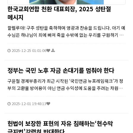
한국교회연합 천환 대표회장, 2025 성탄절
메시지
할렐루야! 구주 성탄을 축하하며 영광과 찬송을 드립니다. 아기 예
수님은 하나님이 죄에 빠져 죽을 수밖에 없는 우리를 구원하기 위
해 이 세상에 보내신 가장 귀하고 보배로운 선물입니다. 하나님이
지으신 사람들이 서로 대적하며 싸우고 죽이는 폭력과 갈등의 땅
2025-12-25 01:01:06
에 참 자유와 평...
정부는 국민 노후 자금 손대기를 멈춰야 한다
구윤철 경제부총리가 최근 시작된 ‘국민연금 뉴프레임워크’가 정
부의 고환율 방어용이 아닌 연금 수익성에 도움을 주려는 차원이
라고 26일 기자간담회에서 말했다.그러나 고환율 시 국민연금의
해외 투자 달러를 국내로 더 들여오도록 조정하는 환 헤지 도입을
2025-12-01 19:48:13
시사한 건 사실상 국...
헌법이 보장한 표현의 자유 침해하는‘현수막
금지법’강력히 반대한다