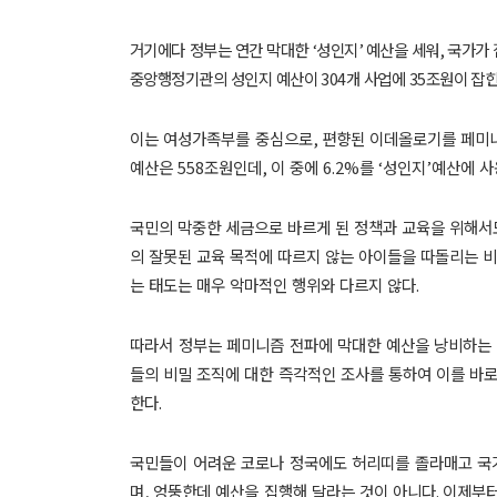
거기에다 정부는 연간 막대한
‘
성인지
’
예산을 세워
,
국가가 
중앙행정기관의 성인지 예산이
304
개 사업에
35
조원이 잡힌
이는 여성가족부를 중심으로
,
편향된 이데올로기를 페미
예산은
558
조원인데
,
이 중에
6.2%
를
‘
성인지
’
예산에 사
국민의 막중한 세금으로 바르게 된 정책과 교육을 위해서
의 잘못된 교육 목적에 따르지 않는 아이들을 따돌리는 
는 태도는 매우 악마적인 행위와 다르지 않다
.
따라서 정부는 페미니즘 전파에 막대한 예산을 낭비하는
들의 비밀 조직에 대한 즉각적인 조사를 통하여 이를 바로
한다
.
국민들이 어려운 코로나 정국에도 허리띠를 졸라매고 국
며
,
엉뚱한데 예산을 집행해 달라는 것이 아니다
.
이제부터