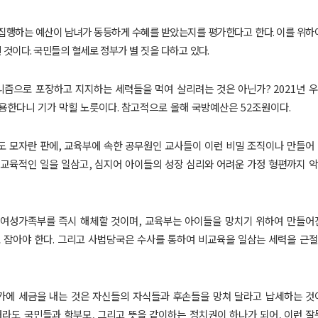
집행하는 예산이 남녀가 동등하게 수혜를 받았는지를 평가한다고 한다
.
이를 위하
 것이다
.
국민들의 혈세로 정부가 별 짓을 다하고 있다
.
니즘으로 포장하고 지지하는 세력들을 먹여 살리려는 것은 아닌가
? 2021
년 
용한다니 기가 막힐 노릇이다
.
참고적으로 올해 국방예산은
52
조원이다
.
도 모자란 판에
,
교육부에 속한 공무원인 교사들이 이런 비밀 조직이나 만들어
비교육적인 일을 일삼고
,
심지어 아이들의 성장 심리와 어려운 가정 형편까지 
 여성가족부를 즉시 해체할 것이며
,
교육부는 아이들을 망치기 위하여 만들어
 잡아야 한다
.
그리고 사법당국은 수사를 통하여 비교육을 일삼는 세력을 근
가에 세금을 내는 것은 자신들의 자식들과 후손들을 망쳐 달라고 납세하는 것
라도 국민들과 학부모
,
그리고 뜻을 같이하는 정치권이 하나가 되어
,
이런 잘