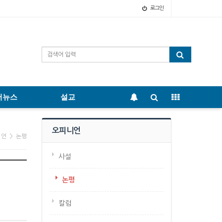
로그인
어뉴스
설교
오피니언
니언 > 논평
사설
논평
칼럼