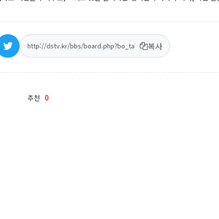
복사
0
추천