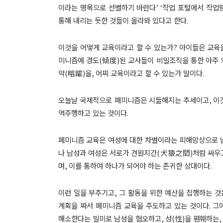
이라는 명목으로 선별하기 바란다
’ ‘
작업 포털에서 작업
통해 내리는 듯한 것들이 올라와 있다고 한다
.
이것을 어떻게 교육이라고 할 수 있는가
?
아이들은 교육을
미니즘에 경도
(
傾度
)
된 교사들이 비밀조직을 통한 아주
약
(
暗躍
)
을
,
어찌 교육이라고 할 수 있는가 말이다
.
오늘날 국제적으로 페미니즘은 시들해지는 추세이고
,
이
역주행하고 있는 것이다
.
페미니즘 교육은 여성에 대한 차별이라는 피해망상으로 
나 남성과 여성은 서로가 견원지간
(
犬猿之間
)
처럼 싸우
며
,
이를 통하여 하나가 되어야 하는 존귀한 상대이다
.
이런 일을 부추기고
,
그 활동을 위한 예산을 집행하는 것
계획을 짜서 페미니즘 교육을 주도하고 있는 것이다
.
그
해소한다는 빌미로 남성을 혐오하고
,
성
(
性
)
을 폄훼하는
,