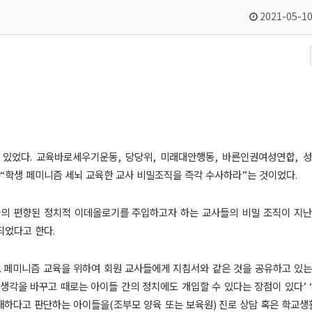
2021-05-10
 있었다
.
교육바로세우기운동
,
당당위
,
미래대안행동
,
바른인권여성연합
,
성
“
학생 페미니즘 세뇌 교육한 교사 비밀조직을 즉각 수사하라
”
는 것이었다
.
의 편향된 정치적 이데올로기를 주입하고자 하는 교사들의 비밀 조직이 지난
되었다고 한다
.
.
페미니즘 교육을 위하여 회원 교사들에게 지침서와 같은 것을 공유하고 있
생각을 바꾸고 때로는 아이들 간의 정치에도 개입할 수 있다는 장점이 있다
’ ‘
재하다고 판단하는 아이들을
(
조부모 양육 또는 보육원
)
진로 상담 혹은 학교생