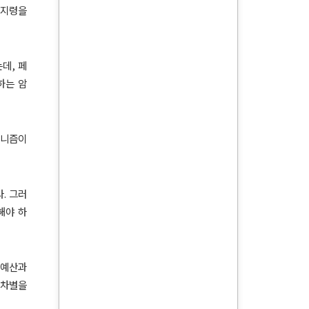
 지령을
는데
,
페
하는 암
미니즘이
다
.
그러
해야 하
 예산과
 차별을