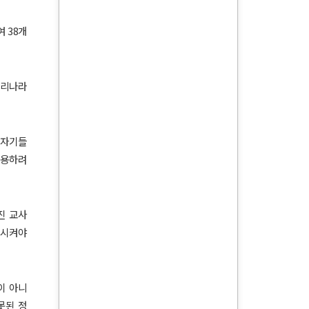
여
38
개
우리나라
 자기들
악용하려
진 교사
절시켜야
이 아니
못된 정