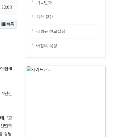
기독만화
 22:03
최선 칼럼
목록
김범규 선교칼럼
아침의 묵상
인권센
4
년간
는데
, ‘
교
선별학
활 상담