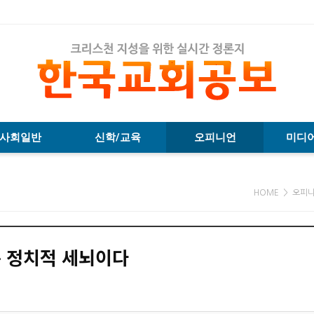
사회일반
신학/교육
오피니언
미디
HOME > 오피
 정치적 세뇌이다