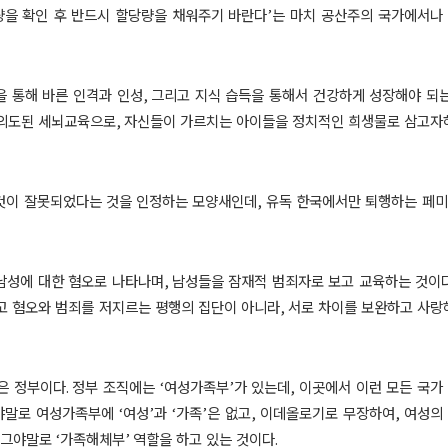
량을 확인 후 반드시 할당량을 채워주기 바란다
’
는 마치 공산주의 국가에서나
 통해 바른 인격과 인성
,
그리고 지식 습득을 통해서 건강하게 성장해야 되
 의도된 세뇌교육으로
,
자신들이 가르치는 아이들을 정치적인 희생물로 삼고자
것이 잘못되었다는 것을 인정하는 모양새인데
,
유독 한국에서만 퇴행하는 페
남성에 대한 혐오로 나타나며
,
남성들을 잠재적 범죄자로 보고 교육하는 것이
고 혐오와 범죄를 저지르는 평행의 집단이 아니라
,
서로 차이를 보완하고 사랑
은 정부이다
.
정부 조직에는
‘
여성가족부
’
가 있는데
,
이곳에서 이런 모든 국가
야말로 여성가족부에
‘
여성
’
과
‘
가족
’
은 없고
,
이데올로기로 무장하여
,
여성의
그야말로
‘
가족해체부
’
역할을 하고 있는 것이다
.