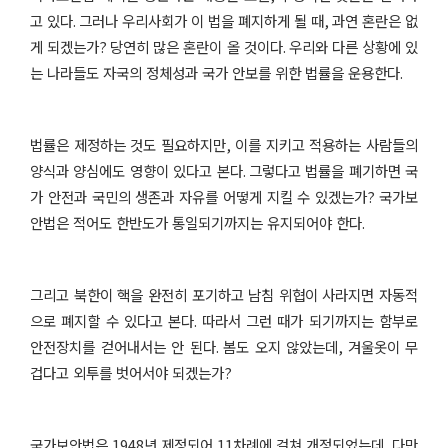
고 있다
.
그러나 우리사회가 이 법을 폐지하게 될 때
,
과연 혼란은 없
게 되겠는가
?
당연히 많은 혼란이 올 것이다
.
우리와 다른 상황에 있
는 나라들도 자국의 정체성과 국가 안보를 위한 법률을 운용한다
.
법률은 제정하는 것도 필요하지만
,
이를 지키고 적용하는 사람들의
양식과 양심에도 영향이 있다고 본다
.
그렇다고 법률을 폐기하면 국
가 안전과 국민의 생존과 자유를 어떻게 지킬 수 있겠는가
?
국가보
안법은 적어도 한반도가 통일되기까지는 유지되어야 한다
.
그리고 북한이 핵을 완전히 포기하고 남침 위협이 사라지면 자동적
으로 폐지할 수 있다고 본다
.
따라서 그런 때가 되기까지는 함부로
안전장치를 걷어내서는 안 된다
.
봄도 오지 않았는데
,
겨울옷이 무
겁다고 외투를 벗어서야 되겠는가
?
국가보안법은
1948
년 제정되어
11
차례에 걸쳐 개정되었는데
,
다만