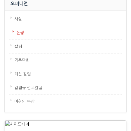
오피니언
사설
논평
칼럼
기독만화
최선 칼럼
김범규 선교칼럼
아침의 묵상