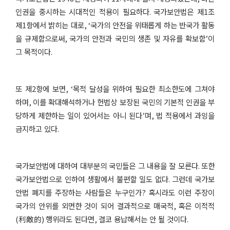
인권을 중시하는 시대적인 적용이 필요하다
.
국가보안법은 제
1
조
제
1
항에서 밝히는 대로
, ‘
국가의 안전을 위태롭게 하는 반국가 활동
을 규제함으로써
,
국가의 안전과 국민의 생존 및 자유를 확보함
’
이
그 목적이다
.
또 제
2
항에 보면
, ‘
목적 달성을 위하여 필요한 최소한도에 그쳐야
하며
,
이를 확대해석하거나 헌법상 보장된 국민의 기본적 인권을 부
당하게 제한하는 일이 있어서는 아니 된다
’
며
,
법 적용에서 과잉을
금지하고 있다
.
국가보안법에 대하여 대부분의 국민들은 그 내용을 잘 모른다
.
또한
국가보안법으로 인하여 생활에서 불편할 일도 없다
.
그런데 국가보
안법 폐지를 주장하는 사람들은 누구인가
?
혹시라도 이런 주장이
국가의 안위를 외면한 것이 되어 결과적으로 매국적
,
혹은 이적적
(
利敵的
)
행위라도 된다면
,
결코 용납해서는 안 될 것이다
.