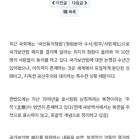
이전글
다음글
목록
최근 국회에는
‘
국민동의청원
’(
청원분야
:
수사
/
법무
/
사법제도
)
으로
국가보안법 폐지를 결의해 달라는 취지의 청원이 올라와 약
10
만
명의 사람들이 동의를 하고 있다
.
국가보안법에 대한 논쟁은 수년간
있어왔으나
,
아직까지 존재하는 것은 세계에서 유일하게 분단된 상
태이고
,
지독한 공산주의와 대치하는 특수한 상황 때문이다
.
한반도에는 지난
70
여년을 호시탐탐 남침하려는 북한이라는
‘
주
적
’(
主敵
)
이 엄연히 존재하고 있다
(
현재 국방백서에서는 북한을 주
적으로 표시하지 않고
,
포괄적 개념으로 정리하고 있음
)
국가보안법 폐지를 청원하는 내용을 보면
,
부정적인 것들만 열거하