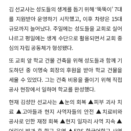
김 선교사는 성도들의 생계를 돕기 위해
‘
뚝뚝이
’ 7
대
를 지원받아 운영하기 시작했고
,
이후 차량은
15
대
규모까지 늘어났다
.
주일에는 성도들을 교회로 실어
나르고 평일에는 생계 수단으로 활용되면서 교회 중
심의 자립 공동체가 형성됐다
.
또 교회 앞 학교 건물 건축을 위해 성도들과 함께 기
도하던 중 이명숙 회장의 후원을 받아 학교 건물을
세울 수 있었다
.
그는 건축 비용을 줄이기 위해 직접
공사 현장에서 일하며 학교를 완성했다
.
현재 김성만 선교사는
▲
눈의 회복
▲
피부 괴사 치
료
▲
고아들과 현지 사역자들의 안전
▲
치료비와
공사로 인한 재정 회복
▲
현지 일자리 사역 지속
▲
어린이 방과 후 학교 운영
▲
EPS
한국어학교 사역