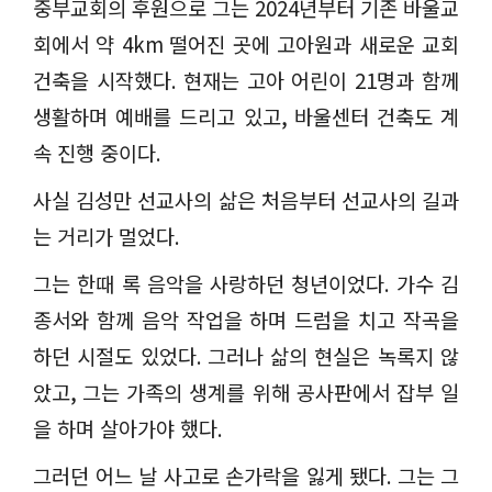
중부교회의 후원으로 그는
2024
년부터 기존 바울교
회에서 약
4km
떨어진 곳에 고아원과 새로운 교회
건축을 시작했다
.
현재는 고아 어린이
21
명과 함께
생활하며 예배를 드리고 있고
,
바울센터 건축도 계
속 진행 중이다
.
사실 김성만 선교사의 삶은 처음부터 선교사의 길과
는 거리가 멀었다
.
그는 한때 록 음악을 사랑하던 청년이었다
.
가수 김
종서와 함께 음악 작업을 하며 드럼을 치고 작곡을
하던 시절도 있었다
.
그러나 삶의 현실은 녹록지 않
았고
,
그는 가족의 생계를 위해 공사판에서 잡부 일
을 하며 살아가야 했다
.
그러던 어느 날 사고로 손가락을 잃게 됐다
.
그는 그