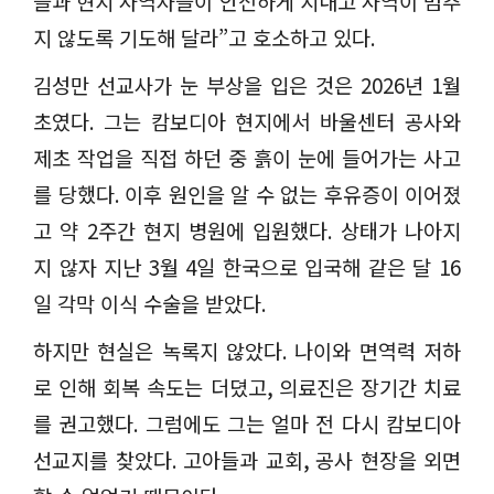
들과 현지 사역자들이 안전하게 지내고 사역이 멈추
지 않도록 기도해 달라
”
고 호소하고 있다
.
김성만 선교사가 눈 부상을 입은 것은
2026
년
1
월
초였다
.
그는 캄보디아 현지에서 바울센터 공사와
제초 작업을 직접 하던 중 흙이 눈에 들어가는 사고
를 당했다
.
이후 원인을 알 수 없는 후유증이 이어졌
고 약
2
주간 현지 병원에 입원했다
.
상태가 나아지
지 않자 지난
3
월
4
일 한국으로 입국해 같은 달
16
일 각막 이식 수술을 받았다
.
하지만 현실은 녹록지 않았다
.
나이와 면역력 저하
로 인해 회복 속도는 더뎠고
,
의료진은 장기간 치료
를 권고했다
.
그럼에도 그는 얼마 전 다시 캄보디아
선교지를 찾았다
.
고아들과 교회
,
공사 현장을 외면