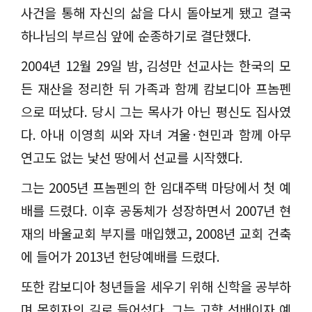
사건을 통해 자신의 삶을 다시 돌아보게 됐고 결국
하나님의 부르심 앞에 순종하기로 결단했다
.
2004
년
12
월
29
일 밤
,
김성만 선교사는 한국의 모
든 재산을 정리한 뒤 가족과 함께 캄보디아 프놈펜
으로 떠났다
.
당시 그는 목사가 아닌 평신도 집사였
다
.
아내 이영희 씨와 자녀 겨울
·
현민과 함께 아무
연고도 없는 낯선 땅에서 선교를 시작했다
.
그는
2005
년 프놈펜의 한 임대주택 마당에서 첫 예
배를 드렸다
.
이후 공동체가 성장하면서
2007
년 현
재의 바울교회 부지를 매입했고
, 2008
년 교회 건축
에 들어가
2013
년 헌당예배를 드렸다
.
또한 캄보디아 청년들을 세우기 위해 신학을 공부하
며 목회자의 길로 들어섰다
.
그는 고향 선배이자 예