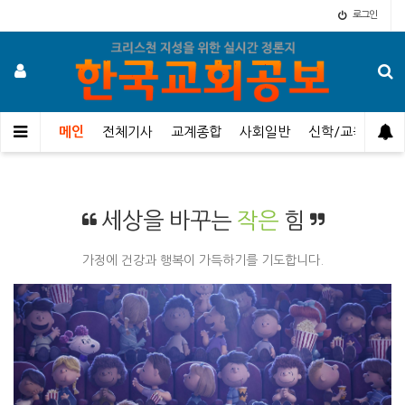
로그인
메인
전체기사
교계종합
사회일반
신학/교육
오
세상을 바꾸는
작은
힘
가정에 건강과 행복이 가득하기를 기도합니다.