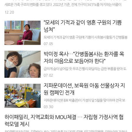
새로운 가족 구조의 변화를 겪고 있다. 2022년 기준, 전체 가구의 34.5%를 차지하는 비중이
40%에 도달하는 시...
12.20
“모세의 기적과 같이 영혼 구원의 기쁨
넘쳐”
모세의 기적과 같이 영혼 구원에 기쁨이 사회봉사활동가 간병돌봄
사에게 임해져서 세상 말로 표현할 수 없는 기쁨과 성취감으로 간
07.05
병선교의보람을 느끼게 된다. 섬김의 실천으로 자신감 회복과 함
박미정 목사…“간병돌봄사는 환자를 목
께 나누고 베푸는 하나님 사역 ...
자의 마음으로 보듬어야 한다”
급하게 숨이 넘어갈 듯 무조건 빨리 와달라는 급한 부름을 받아 도
착한 곳은 광명중앙대학교병원 1212호실이었다. 도착시간은 저
07.02
녁 7시 40분이었고 4인실로 되어있는 창가 쪽 병실에 다 죽어가는
지파운데이션, 보육원 아동 선물상자 지
한 여자 환자(62세,...
원 캠페인 전개
지파운데이션(대표 박충관)이 가정의 달 5월을 맞이하여 전국 보
육원 아동 선물상자 지원 캠페인 ‘5월의 키다리’를 이달 13일부터
03.30
다음 달 5일까지 진행한다. 가정의 달 5월 하면 가장 먼저 떠오르
하이패밀리, 지역교회와 MOU체결 … 자립형 가정사역 협
는 어린이날은 ...
력모델 제시