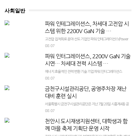
사회일반
파워 인테그레이션스, 차세대 고전압 시
스템 위한 2200V GaN 기술 …
고전압 집적회로 분야 선도 기업인 파워 인테그레이션스(Power
Integrations)가 업계 최초로 2200V 정격의 PowiGaN™ 질화갈륨
08.07
(GaN) 기술을 공개했다고 7일 밝혔다. 이는 현재 상용화된 다른 ...
파워 인터그레이션스, 2200V GaN 기술
시연… 차세대 전력 시스템 …
에너지 효율적인 전력 변환 기술 기업 파워 인터그레이션스
(Power Integrations)가 세계 최초로 2200V 정격의 질화갈륨
08.07
(GaN) 기술인 PowiGaN™을 시연했다고 밝혔다. 이 기술은 기존
금천구시설관리공단, 공영주차장 재난
시판 중인...
대비 훈련 실시
서울특별시 금천구시설관리공단은 지난 7월 28일 시흥제4동 공
영주차장에서 집중호우 및 전기차 화재 등 재난 상황에 대비한 재
08.07
난안전 대응장비 시범설치 및 실전형 모의훈련을 실시했다고 밝혔
천안시 도시재생지원센터, 대학생과 함
다. 이번 훈련은 공영주차장...
께 마을 축제 기획단 운영 시작