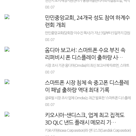
천안시 도시재생지원센터가 봉명마을관리사회적협동조합, 백석
대학교 앵커사업단과 협력하여 '봉명마을관리사회적협동조합과
08.07
함께하는 대학생 축제기획단' 운영을 본격화했다고 밝혔다. 이 사
만민중앙교회, 24개국 성도 참여 하계수
업은 백석대학교 재학생들이 축제 기획부...
련회 개최
만민중앙교회(당회장 이수진 목사)가 지난 3일부터 5일까지 강원
원주시 오크밸리 리조트에서 ‘주께서 칭찬하시는 교회’를 주제로
08.07
하계수련회를 개최했다고 밝혔다. 이번 수련회에는 한국을 비롯
옴디아 보고서: 스마트폰 수요 부진 속
해 일본, 이스라엘, 미국,...
리퍼비시 폰 디스플레이 출하량 사…
시장 조사 기관 옴디아(Omdia)의 최신 보고서에 따르면, 스마트
폰 제조사들의 수요 둔화로 인해 잉여 생산 능력을 리퍼비시 스마
08.07
트폰 시장으로 돌리는 패널 제조업체들로 인해 관련 디스플레이
스마트폰 시장 침체 속 중고폰 디스플레
패널 출하량이 빠르게 증...
이 패널 출하량 역대 최대 기록
글로벌 시장 조사 업체 Omdia는 최근 발표한 '스마트폰 디스플레
이 인텔리전스 서비스' 보고서를 통해 스마트폰 제조사들의 수요
08.07
감소로 인해 중고 스마트폰 시장으로 향하는 디스플레이 패널 출
키오시아-샌디스크, 업계 최고 집적도
하량이 기록적인 성장세를...
3D QLC 낸드 플래시 메모리 기…
키오시아(Kioxia Corporation)와 샌디스크(Sandisk Corporation)