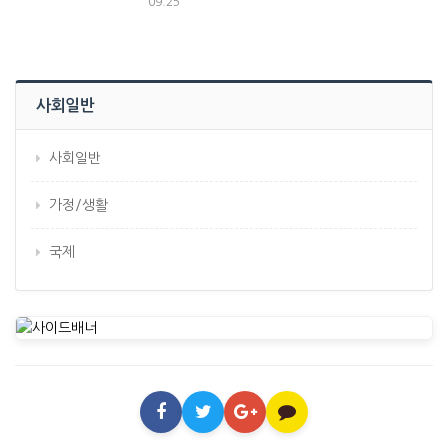
09.25
나」는 지금까...
사회일반
사회일반
가정/생활
국제