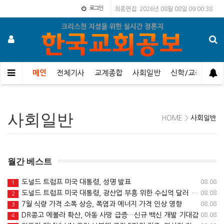
로그인
최종편집: 2026년 08월 08일 09:00:38
메인
전체기사
교계종합
사회일반
신학/교육
오
사회일반
HOME
>
사회일반
월간 베스트
도널드 트럼프 미국 대통령, 성명 발표
08.08
1
도널드 트럼프 미국 대통령, 광산업 부흥 위한 수십억 달러 규모 신규 투…
08.08
2
7월 식량 가격 소폭 상승, 폭염과 에너지 가격 인상 영향
08.08
3
DR콩고 에볼라 확산, 아동 사망 급증…신규 백신 개발 기대감
08.08
4