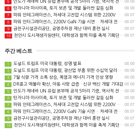
인도가 제네바 UN 유럽 본부에 공작 5마리 기증, 역사적 전통 계승
08.08
5
탄자니아 마사이족, 토지 보존 및 개발 둘러싼 갈등 심화
08.08
6
파워 인테그레이션스, 차세대 고전압 시스템 위한 2200V GaN 기술 …
08.07
7
파워 인터그레이션스, 2200V GaN 기술 시연… 차세대 전력 시스템 …
08.07
8
금천구시설관리공단, 공영주차장 재난 대비 훈련 실시
08.07
9
천안시 도시재생지원센터, 대학생과 함께 마을 축제 기획단 운영 시작
08.07
10
주간 베스트
도널드 트럼프 미국 대통령, 성명 발표
08.08
1
도널드 트럼프 미국 대통령, 광산업 부흥 위한 수십억 달러 규모 신규 투…
08.08
2
7월 식량 가격 소폭 상승, 폭염과 에너지 가격 인상 영향
08.08
3
DR콩고 에볼라 확산, 아동 사망 급증…신규 백신 개발 기대감
08.08
4
인도가 제네바 UN 유럽 본부에 공작 5마리 기증, 역사적 전통 계승
08.08
5
탄자니아 마사이족, 토지 보존 및 개발 둘러싼 갈등 심화
08.08
6
파워 인테그레이션스, 차세대 고전압 시스템 위한 2200V GaN 기술 …
08.07
7
파워 인터그레이션스, 2200V GaN 기술 시연… 차세대 전력 시스템 …
08.07
8
금천구시설관리공단, 공영주차장 재난 대비 훈련 실시
08.07
9
천안시 도시재생지원센터, 대학생과 함께 마을 축제 기획단 운영 시작
08.07
10