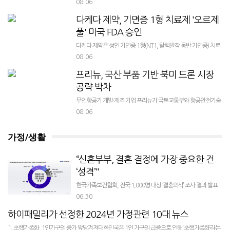
가 차세대 쿼드레벨셀(Quad-Level-Cell, QLC) 3D 플래시 메모리
08.06
기술을 공개했다고 6일 밝혔다. 양사는 메...
다케다 제약, 기면증 1형 치료제 '오르제
풀' 미국 FDA 승인
다케다 제약은 성인 기면증 1형(NT1, 탈력발작 동반 기면증) 치료
제 '오르제풀(Oveporexton)'이 미국 식품의약국(FDA)의 승인을
08.06
받았다고 6일 밝혔다. 오르제풀은 구강 오렉신 수용체 2(OX2R)
프리뉴, 국산 부품 기반 북미 드론 시장
작...
공략 박차
무인항공기 개발·제조 기업 프리뉴가 국토교통부와 항공안전기술
원(KIAST)의 지원을 받아 ‘미국 오리건주 드론 로드쇼’에 참가했다
08.06
고 밝혔다. 이번 행사는 미국 연방통신위원회(FCC)의 보안 규제 강
화에 따른 중국산...
가정/생활
“신혼부부, 결혼 결정에 가장 중요한 건
‘성격’"
한국가족보건협회, 전국 1,000명 대상 ‘결혼의식’ 조사 결과 발표
결혼 목적은 ‘심리적 안정’, 가장 큰 장애물은 ‘경제적 부담’2025년
06.30
6월 23일, 한국가족보건협회(대표 김지연)가 전국의 25~45세, 결
하이패밀리가 선정한 2024년 가정관련 10대 뉴스
혼 ...
1. 초핵가족화, 1인가구의 증가 앞당겨져대한민국은 1인 가구의 급증으로 인해 ‘초핵가족화’라는