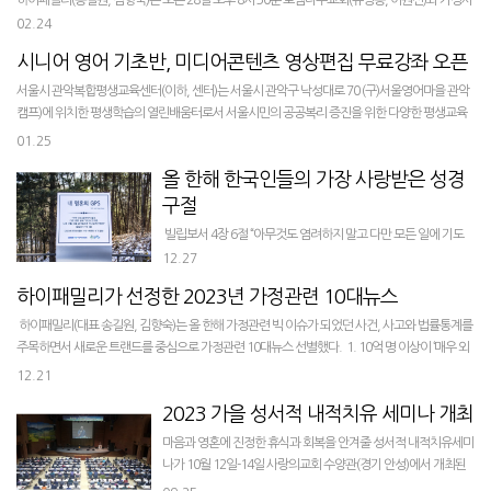
하이패밀리(송길원, 김향숙)는 오는 28일 오후 8시 30분 로뎀나무교회(유병용, 이원신)와 가정사
역센터 ‘더 패밀리 플러스(The Family +)’개설을 위한 MOU 체결식을 거행한다. 체결식은 한국
02.24
교회...
시니어 영어 기초반, 미디어콘텐츠 영상편집 무료강좌 오픈
서울시 관악복합평생교육센터(이하, 센터)는 서울시 관악구 낙성대로 70 (구)서울영어마을 관악
캠프)에 위치한 평생학습의 열린배움터로서 서울시민의 공공복리 증진을 위한 다양한 평생교육
프로그램을 운영하고 있다. ...
01.25
올 한해 한국인들의 가장 사랑받은 성경
구절
빌립보서 4장 6절 “아무것도 염려하지 말고 다만 모든 일에 기도
와 간구로, 너희 구할 것을 감사함으로 하나님께 아뢰라” 하이패
12.27
밀리가 GOODTV에 의뢰해 2023년 한 해 동안 한국인들의 삶을
하이패밀리가 선정한 2023년 가정관련 10대뉴스
이끈 최애(最愛)...
하이패밀리(대표 송길원, 김향숙)는 올 한해 가정관련 빅 이슈가 되었던 사건, 사고와 법률통계를
주목하면서 새로운 트랜드를 중심으로 가정관련 10대뉴스 선별했다. 1. 10억 명 이상이 ‘매우 외
롭다’… WHO ...
12.21
2023 가을 성서적 내적치유 세미나 개최
마음과 영혼에 진정한 휴식과 회복을 안겨줄 성서적 내적치유세미
나가 10월 12일-14일 사랑의교회 수양관(경기 안성)에서 개최된
다. 1992년 11월 한국교회 최초로 시작된 「성서적 내적치유세미