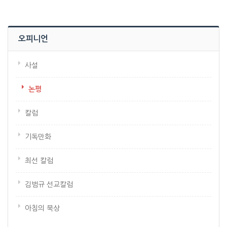
오피니언
사설
논평
칼럼
기독만화
최선 칼럼
김범규 선교칼럼
아침의 묵상