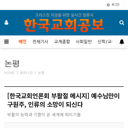
로그인
메인
전체기사
교계종합
사회일반
신학/교육
오
논평
HOME > 오피니언 > 논평
[한국교회언론회 부활절 메시지] 예수님만이
구원주, 인류의 소망이 되신다
부활의 능력과 기쁨이 온 세계에 퍼지기를