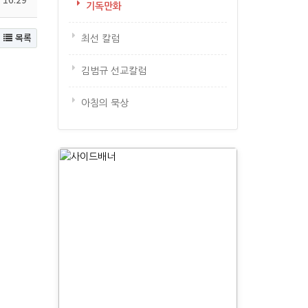
기독만화
목록
최선 칼럼
김범규 선교칼럼
아침의 묵상