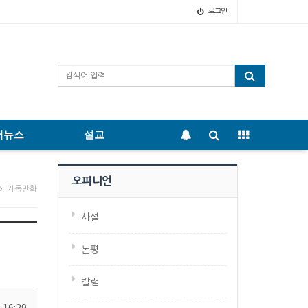
로그인
어뉴스
설교
오피니언
> 기독만화
사설
논평
칼럼
 16:29