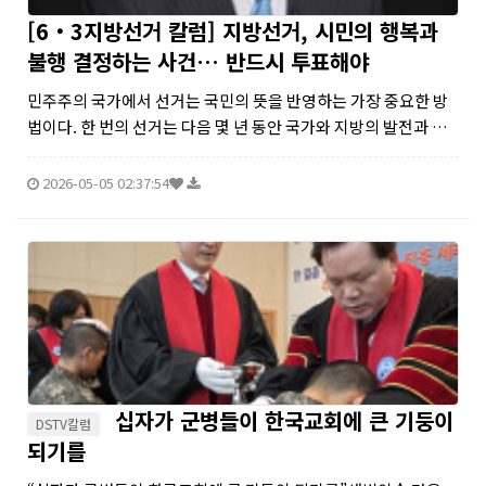
[6‧3지방선거 칼럼] 지방선거, 시민의 행복과
불행 결정하는 사건… 반드시 투표해야
민주주의 국가에서 선거는 국민의 뜻을 반영하는 가장 중요한 방
법이다. 한 번의 선거는 다음 몇 년 동안 국가와 지방의 발전과 후
퇴, 시민의 행복과 불행을 결정하는 사건이다. 사실상 지방정부는
중앙정부보다 주민의 삶에 더 직접적인 영향을 준다. 주민의 뜻을
2026-05-05 02:37:54
반영...
십자가 군병들이 한국교회에 큰 기둥이
DSTV칼럼
되기를