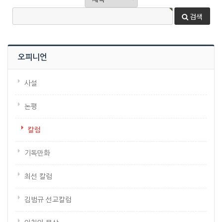
검색
오피니언
사설
논평
칼럼
기독만화
최선 칼럼
김범규 선교칼럼