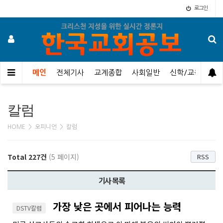
로그인
메인
전체기사
교계종합
사회일반
신학/교육
오
칼럼
HOME > 오피니언 > 칼럼
Total 227건
(5 페이지)
RSS
기사 목록
가장 낮은 곳에서 피어나는 능력
DSTV칼럼