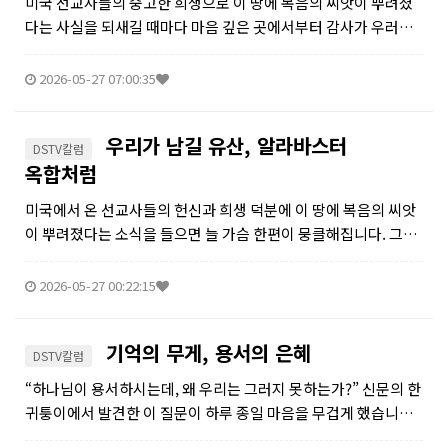
미국 선교사들의 숭고한 희생으로 이 땅에 복음의 씨앗이 뿌려졌
다는 사실을 되새길 때마다 마음 깊은 곳에서부터 감사가 우러나
옵니다. 그 빚진 마음은 우리 신앙의 중요한 뿌리일 것입니다. 그
런데 오늘날 우리는 ‘힘’과 ‘성취’라는 단어에 너무나 익숙해져 버
2026-05-27 07:00:35
린 것 같습니다....
우리가 남길 유산, 알라바스터
DSTV칼럼
옥합처럼
미국에서 온 선교사들의 헌신과 희생 덕분에 이 땅에 복음의 씨앗
이 뿌려졌다는 소식을 들으면 늘 가슴 한편이 뭉클해집니다. 그분
들이 남긴 고귀한 신앙의 유산 위에 오늘 우리의 삶이 서 있음을 생
각하면 감사한 마음을 금할 길이 없습니다. 문득 이런 질문이 떠오
2026-05-27 00:22:15
릅니다. ‘그...
기억의 무게, 용서의 은혜
DSTV칼럼
“하나님이 용서하시는데, 왜 우리는 그러지 못하는가?” 신문의 한
귀퉁이에서 발견한 이 질문이 하루 종일 마음을 무겁게 했습니다.
우리는 살아가면서 크고 작은 상처를 주고받습니다. 어떤 기억은