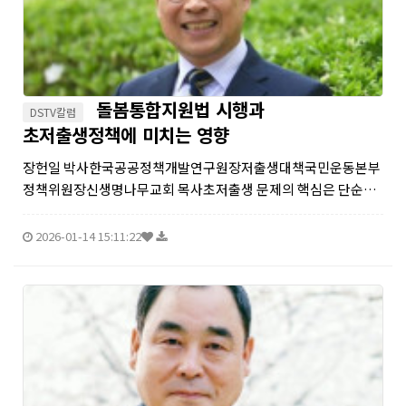
돌봄통합지원법 시행과
DSTV칼럼
초저출생정책에 미치는 영향
장헌일 박사한국공공정책개발연구원장저출생대책국민운동본부
정책위원장신생명나무교회 목사초저출생 문제의 핵심은 단순히
아이를 키우는 어려움만 아니라, 가족 전체가 짊어져야 하는 과도
한 돌봄 부담에 있다. 오늘의 젊은 세대는 자녀 양육 이전에 이미
2026-01-14 15:11:22
고령의 부모나 장애가 있는 가...