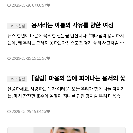
희미한 흉터로 남지만, 어떤 기억은 평생을 따라다니는 깊은 고통
2026-05-26 07:00:57
이 되기도 합...
용서라는 이름의 자유를 향한 여정
DSTV칼럼
뉴스 한편이 마음에 묵직한 질문을 던집니다. '하나님이 용서하시
는데, 왜 우리는 그러지 못하는가?' 스포츠 경기 중의 사고처럼 의
도치 않은 상처도 있지만, 살다 보면 분노와 악의가 담긴 말과 행동
으로 깊은 상처를 주고받을 때가 참 많습니다. 그리고 그 상처는 우
2026-05-25 15:11:56
리 마음...
[칼럼] 마음의 뜰에 피어나는 용서의 꽃
DSTV칼럼
안녕하세요, 사랑하는 독자 여러분. 오늘 우리가 함께 나눌 이야기
는, 마치 잔잔한 호수에 돌멩이 하나를 던진 것처럼 우리 마음속 깊
은 곳을 울리는 질문입니다. "하나님이 용서하시는데, 왜 우리는
그러지 못하는가?" 스포츠 경기에서 뜻하지 않은 사고가 일어나
2026-05-25 15:04:25
상대방을 다...