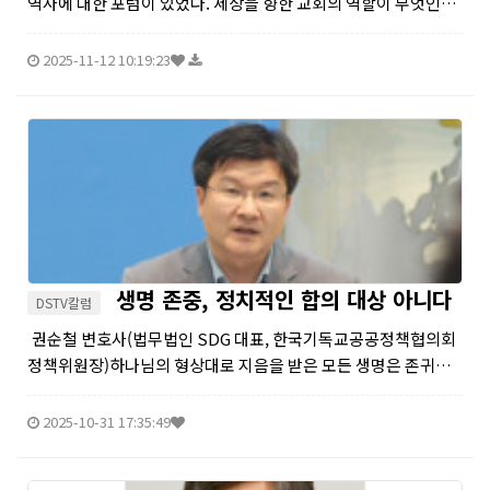
역사에 대한 포럼이 있었다. 세상을 향한 교회의 역할이 무엇인지
에 대한 진지한 논의였다. 포럼이 끝난 후, 새성남 교회 김미란 사
모로부터 100여 페이지 되는 소 책차를 선물로 받았다...
2025-11-12 10:19:23
생명 존중, 정치적인 합의 대상 아니다
DSTV칼럼
권순철 변호사(법무법인 SDG 대표, 한국기독교공공정책협의회
정책위원장)하나님의 형상대로 지음을 받은 모든 생명은 존귀하
며, 그 생명은 잉태되는 순간부터 생명이 다하는 순간까지 존중받
고 보호되어야 할 절대적 가치를 지니다. 이는 성경이 우리에게 가
2025-10-31 17:35:49
르치는 분명...