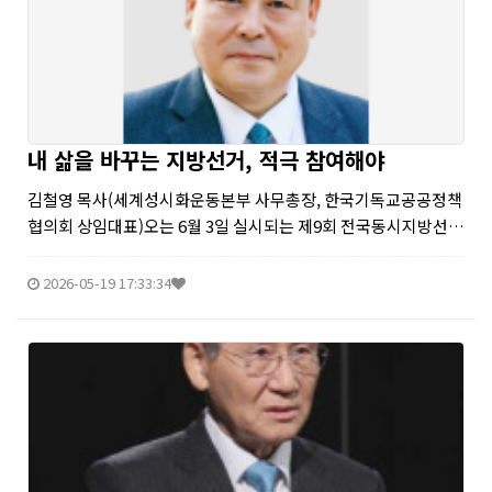
내 삶을 바꾸는 지방선거, 적극 참여해야
김철영 목사(세계성시화운동본부 사무총장, 한국기독교공공정책
협의회 상임대표)오는 6월 3일 실시되는 제9회 전국동시지방선거
의 열기가 점점 달아오르고 있다. 지방선거는 지역 주민을 대표하
여 주민자치를 이끌어갈 적임자를 뽑는 선거다. 그런데 안타깝게
2026-05-19 17:33:34
도 대선과 총선에 비해 ...