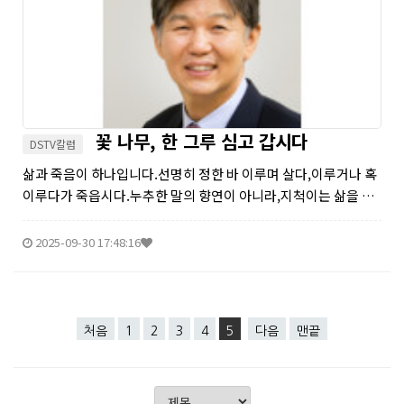
꽃 나무, 한 그루 심고 갑시다
DSTV칼럼
삶과 죽음이 하나입니다.선명히 정한 바 이루며 살다,이루거나 혹
이루다가 죽읍시다.누추한 말의 향연이 아니라,지척이는 삶을 이
리저리 정리하고,꽃 한 송이 피우고 갑시다.꽃 나무, 한 그루 심어
가꾸다 가면, 더 좋을 것 같습니다.한 해 꽃이 피고 지고, 그 다음 해
2025-09-30 17:48:16
또...
처음
1
2
3
4
5
다음
맨끝