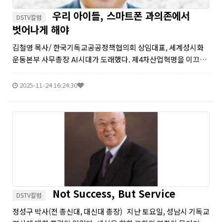
우리 아이들, 스마트폰 과의존에서
DSTV칼럼
벗어나게 해야
김철영 목사/ 한국기독교공공정책협의회 상임대표, 세계성시화
운동본부 사무총장 AI시대가 도래했다. 제4차산업혁명을 이끄는
가장 강력한 도구다. 모든 문제를 챗GPT 등에 물어본다. 심지어는
수도권 유명 대학들 중간고사에서 AI를 활용해 답안을 작성한 것
2025-11-24 16:24:30
이 드러나...
Not Success, But Service
DSTV칼럼
정성구 박사(전 총신대, 대신대 총장) 지난 토요일, 성남시 기독교