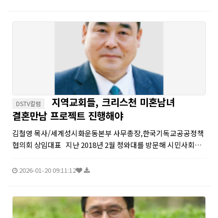
수많은 종교 전쟁과 ...
지역교회들, 크리스천 미혼남녀
DSTV칼럼
결혼만남 프로젝트 진행해야
김철영 목사/세계성시화운동본부 사무총장,한국기독교공공정책
협의회 상임대표 지난 2018년 2월 청와대를 방문해 시민사회수
석실과 저출산문제를 협의했다. 그리고 한국 교회 차원에서 저출
산 극복을 위한 활동을 시작했다. 그동안 지방자치단체장들과 정
2026-01-20 09:11:12
책간담회, 포...