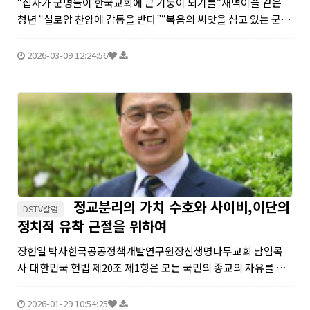
“십자가 군병들이 한국교회에 큰 기둥이 되기를”새벽이슬 같은
청년 “실로암 찬양에 감동을 받다”“복음의 씨앗을 심고 있는 군 사
역을 응원하며”맑고 화창한 주말, 동역자들과 제5보병사단 신병
교육대대 상승교회 진중세례식에 참여하기 위해 연천군으로 향하
2026-03-09 12:24:56
였다. 오후 2시 제5...
정교분리의 가치 수호와 사이비,이단의
DSTV칼럼
정치적 유착 근절을 위하여
장헌일 박사한국공공정책개발연구원장신생명나무교회 담임목
사 대한민국 헌법 제20조 제1항은 모든 국민의 종교의 자유를 보
장하고 제2항은 정교분리원칙인 "국교는 인정되지 아니하며, 종
교와 정치는 분리된다"고 명시하고 있다. 이는 근대 민주주의가
2026-01-29 10:54:25