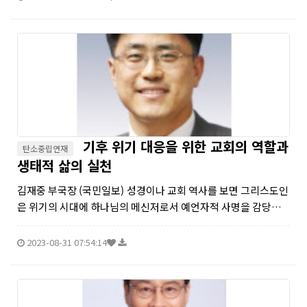
기후 위기 대응을 위한 교회의 역할과
탄소중립연재
생태적 삶의 실천
김재중 부국장 (국민일보) 성경이나 교회 역사를 보면 그리스도인
은 위기의 시대에 하나님의 메신저로서 예언자적 사명을 감당해
왔다. 하나님이 죄악으로 가득한 세상을 물로 심판하실 때 노아는
자기 가족만을 위해서가 아니라 살아있는 모든 동물을 위해 방주
2023-08-31 07:54:14
를 설계했다...