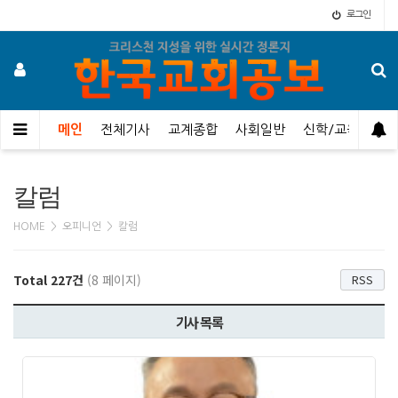
로그인
메인
전체기사
교계종합
사회일반
신학/교육
오
칼럼
HOME > 오피니언 > 칼럼
Total 227건
(8 페이지)
RSS
기사 목록