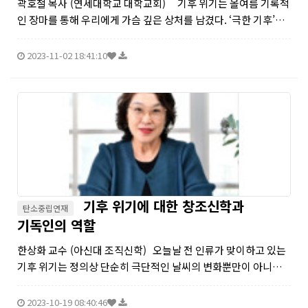
곽호철 목사 (연세대학교 대학교회) 기후 위기는 올여름 기록적
인 장마를 통해 우리에게 가슴 깊은 상처를 남겼다. ‘극한 기후’라
는 말을 남기며 인간의 예측을 넘어서는 재해로 많은 이들이 고통
을 당하고 있다. 인간뿐만 아니...
2023-11-02 18:41:10
기후 위기에 대한 창조신학과
탄소중립연재
기독인의 역할
한상화 교수 (아신대 조직신학) 오늘날 전 인류가 맞이하고 있는
기후 위기는 정의상 단순히 극단적인 날씨의 변화뿐만이 아니라
물 부족, 식량 부족, 해양 산성화, 해수면 상승, 생태계 붕괴 등 인
류 문명에 치명적 위험을 초래하는 전 지구적 위...
2023-10-19 08:40:46