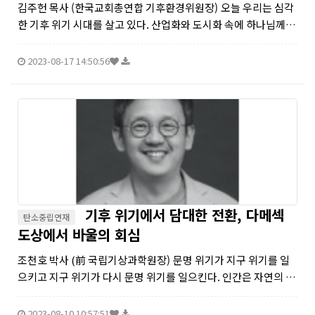
김주헌 목사 (한국교회총연합 기후환경위원장) 오늘 우리는 심각
한 기후 위기 시대를 살고 있다. 산업화와 도시화 속에 하나님께서
만드신 창조 세계인 지구 환경을 돌보는 사명에 무관심하거나 소
홀하였고, 전 세계인과 함께 지구의 평균온도를 상승하도록 하였
2023-08-17 14:50:56
다. 그런데...
기후 위기에서 담대한 전환, 다메섹
탄소중립연재
도상에서 바울의 회심
조천호 박사 (前 국립기상과학원장) 문명 위기가 지구 위기를 일
으키고 지구 위기가 다시 문명 위기를 일으킨다. 인간은 자연의 일
부이므로 자연을 해치는 문명이 결국 인간을 해치기 때문이다. 인
간이 만드는 세상이 커질수록 그만큼 더 많은 양의 자연 자원과 에
2023-08-10 10:57:51