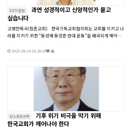
과연 성경적이고 신앙적인가 묻고
DSTV칼럼
싶습니다
고병찬목사(참존교회) 한국기독교회협의회는 교회를 지키고 나
라를 지키기 위한 “동성애 동성혼 반대 운동”을 왜곡되게 해석하
여 “동성애 혐오”라고 주장하면선 기독교의 분열을 초래하고 있
다. 기독교는 결코 동성애자를 혐오하는 것은 아니다. 하나님께...
2023-09-16 16:26:18
기후 위기 비극을 막기 위해
탄소중립연재
한국교회가 깨어나야 한다