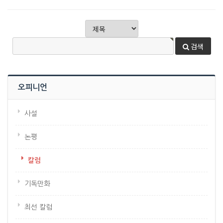
검색
오피니언
사설
논평
칼럼
기독만화
최선 칼럼