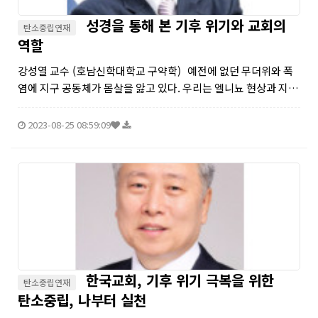
성경을 통해 본 기후 위기와 교회의
탄소중립연재
역할
강성열 교수 (호남신학대학교 구약학) 예전에 없던 무더위와 폭
염에 지구 공동체가 몸살을 앓고 있다. 우리는 엘니뇨 현상과 지구
온난화로 인한 기후 위기가 기후재앙으로 발전하고 있음을 피부
로 느끼고 있다. 그런데 흥미롭게도 그러한 기후재앙이 출...
2023-08-25 08:59:09
한국교회, 기후 위기 극복을 위한
탄소중립연재
탄소중립, 나부터 실천