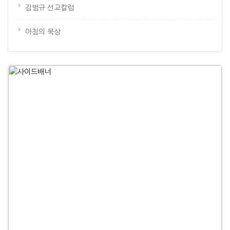
김범규 선교칼럼
아침의 묵상