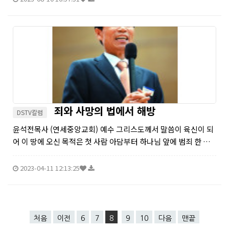
너지를...
죄와 사망의 법에서 해방
DSTV칼럼
윤석전목사 (연세중앙교회) 예수 그리스도께서 말씀이 육신이 되
어 이 땅에 오신 목적은 첫 사람 아담부터 하나님 앞에 범죄 한 인
류의 죗값인 사망을 자신의 사망으로 해결해 인류를 죄와 사망과
참혹한 지옥의 형벌에서 구원하여 영생으로 천국에서 영원토록
2023-04-11 12:13:25
살게 하려 하신...
처음
이전
6
7
8
9
10
다음
맨끝