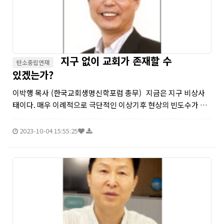
지구 없이 교회가 존재할 수
탄소중립연재
있겠는가?
이박행 목사 (한국교회생명신학포럼 총무) 지금은 지구 비상사
태이다. 매우 이례적으로 극단적인 이상기후 현상의 빈도수가 급
격하게 증가하고 있다. 살인적인 폭염, 엄청난 폭우와 대홍수, 통
제 불능의 태풍, 빈번한 산불, 극심한 가뭄 등 지구 조절...
2023-10-04 15:55:25