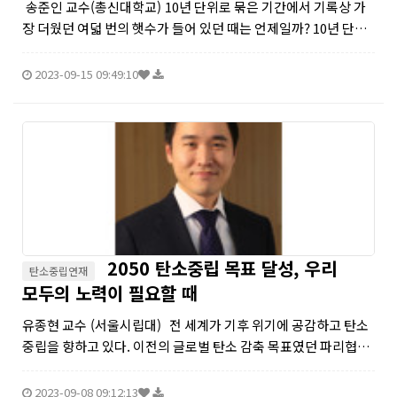
송준인 교수(총신대학교) 10년 단위로 묶은 기간에서 기록상 가
장 더웠던 여덟 번의 햇수가 들어 있던 때는 언제일까? 10년 단위
로 가장 더웠던 햇수가 가장 많이 들어 있는 기간은 현재를 기준으
로 가장 최근의 10년간이다. 미국 항공우주국(NASA)...
2023-09-15 09:49:10
2050 탄소중립 목표 달성, 우리
탄소중립연재
모두의 노력이 필요할 때
유종현 교수 (서울시립대) 전 세계가 기후 위기에 공감하고 탄소
중립을 향하고 있다. 이전의 글로벌 탄소 감축 목표였던 파리협약
이나 2030 국가 온실가스 감축목표(NDC)가 선언적이고 자발적
인 목표였다면, 탄소중립은 국가별 순 탄소 배출량을 ...
2023-09-08 09:12:13