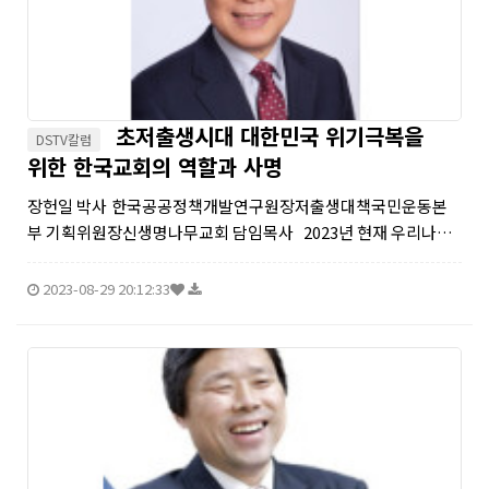
초저출생시대 대한민국 위기극복을
DSTV칼럼
위한 한국교회의 역할과 사명
장헌일 박사 한국공공정책개발연구원장저출생대책국민운동본
부 기획위원장신생명나무교회 담임목사 2023년 현재 우리나라
합계출산율은 0.78명으로 국제협력개발기구(OECD) 38개 국가
평균 합계출산율 1.69명의 절반도 안되는 세계 최하위이다. 세...
2023-08-29 20:12:33